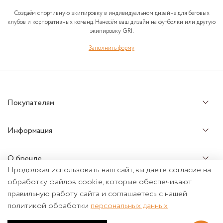
Создаём спортивную экипировку в индивидуальном дизайне для беговых
клубов и корпоративных команд. Нанесём ваш дизайн на футболки или другую
экипировку GRI.
Заполнить форму
Покупателям
Информация
О бренде
Продолжая использовать наш сайт, вы даете согласие на
обработку файлов cookie, которые обеспечивают
Почта: info@grigri.ru
+7 499 288-76-74
правильную работу сайта и соглашаетесь с нашей
политикой обработки
персональных данных
.