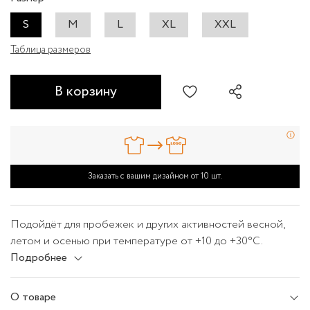
S
M
L
XL
XXL
Таблица размеров
В корзину
Заказать с вашим дизайном от 10 шт.
Подойдёт для пробежек и других активностей весной,
летом и осенью при температуре от +10 до +30°C.
Футболка сшита из дышащей ткани с влагоотводящей
Подробнее
пропиткой QuickDry® для быстрого высыхания. В
зависимости от погоды футболку можно носить без
О товаре
верхнего слоя или надевать под куртку.