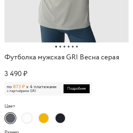
Футболка мужская GRI Весна серая
3 490 ₽
по
873 ₽
x 4 платежами
Подробнее
с партнёрами GRI
Цвет
Размер