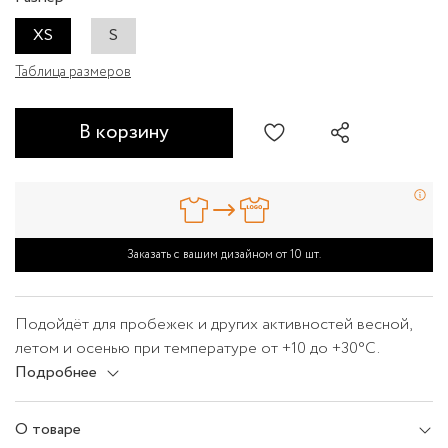
XS
S
Таблица размеров
В корзину
Заказать с вашим дизайном от 10 шт.
Подойдёт для пробежек и других активностей весной,
летом и осенью при температуре от +10 до +30°C.
Футболка сшита из дышащей ткани с влагоотводящей
Подробнее
пропиткой QuickDry® для быстрого высыхания. В
зависимости от погоды футболку можно носить без
О товаре
верхнего слоя или надевать под куртку.