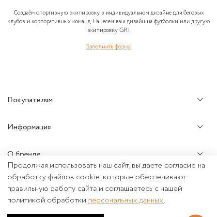
Создаём спортивную экипировку в индивидуальном дизайне для беговых
клубов и корпоративных команд. Нанесём ваш дизайн на футболки или другую
экипировку GRI.
Заполнить форму
Покупателям
Информация
О бренде
Продолжая использовать наш сайт, вы даете согласие на
обработку файлов cookie, которые обеспечивают
Почта: info@grigri.ru
+7 499 288-76-74
правильную работу сайта и соглашаетесь с нашей
политикой обработки
персональных данных
.