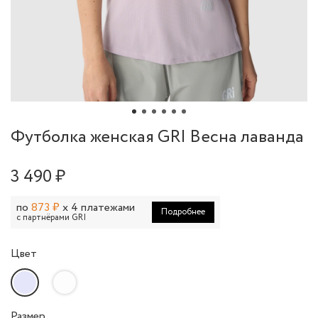
Футболка женская GRI Весна лаванда
3 490 ₽
по
873 ₽
x 4 платежами
Подробнее
с партнёрами GRI
Цвет
Размер